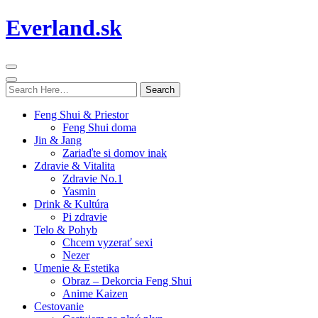
Everland.sk
Search
for:
Feng Shui & Priestor
Feng Shui doma
Jin & Jang
Zariaďte si domov inak
Zdravie & Vitalita
Zdravie No.1
Yasmin
Drink & Kultúra
Pi zdravie
Telo & Pohyb
Chcem vyzerať sexi
Nezer
Umenie & Estetika
Obraz – Dekorcia Feng Shui
Anime Kaizen
Cestovanie