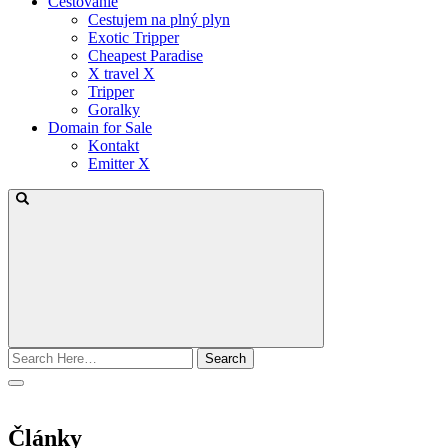
Cestovanie
Cestujem na plný plyn
Exotic Tripper
Cheapest Paradise
X travel X
Tripper
Goralky
Domain for Sale
Kontakt
Emitter X
Search
for:
Články