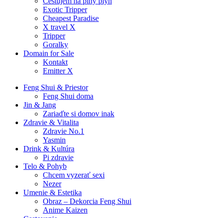
Cestujem na plný plyn
Exotic Tripper
Cheapest Paradise
X travel X
Tripper
Goralky
Domain for Sale
Kontakt
Emitter X
Feng Shui & Priestor
Feng Shui doma
Jin & Jang
Zariaďte si domov inak
Zdravie & Vitalita
Zdravie No.1
Yasmin
Drink & Kultúra
Pi zdravie
Telo & Pohyb
Chcem vyzerať sexi
Nezer
Umenie & Estetika
Obraz – Dekorcia Feng Shui
Anime Kaizen